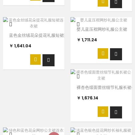
婴儿蓝压褶网纱礼服公主裙
蓝色金丝绒花朵提花礼服短裙连衣裙
￥ 1,711.24
￥ 1,641.04
裸杏色缎面蕾丝细节礼服长裙
￥ 1,676.14