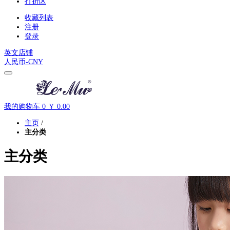
打折区
收藏列表
注册
登录
英文店铺
人民币-
CNY
我的购物车
0
￥ 0.00
主页
/
主分类
主分类