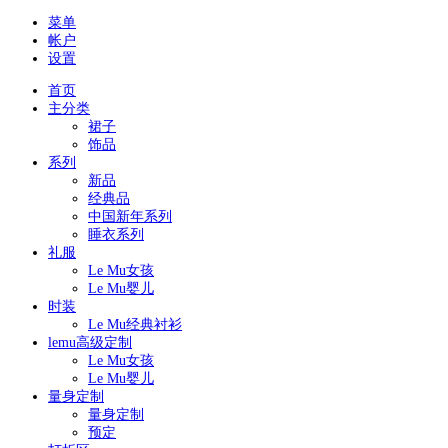
菜单
帐户
设置
首页
主分类
裙子
饰品
系列
新品
经典品
中国新年系列
睡衣系列
礼服
Le Mu女孩
Le Mu婴儿
时装
Le Mu经典衬衫
lemu高级定制
Le Mu女孩
Le Mu婴儿
量身定制
量身定制
预定