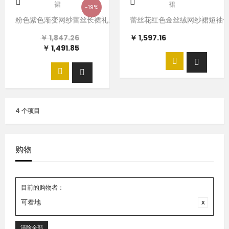
-19%
粉色紫色渐变网纱蕾丝长裙礼服裙
蕾丝花红色金丝绒网纱裙短袖
￥ 1,847.26
￥ 1,597.16
￥ 1,491.85
4 个项目
购物
目前的购物者：
可着地
清除全部