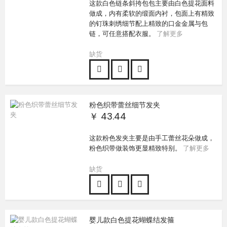
这款白色链条斜挎包包主要由白色提花面料
做成，内有柔软的缎面内衬，包面上有精致
的钉珠刺绣细节配上精致的口金金属与包
链，可任意搭配衣服。
了解更多
缺货
粉色织带蕾丝细节发夹
￥ 43.44
这款粉色发夹主要是由手工蕾丝花朵做成，
粉色织带做装饰更显精致特别。
了解更多
缺货
婴儿款白色提花蝴蝶结发箍