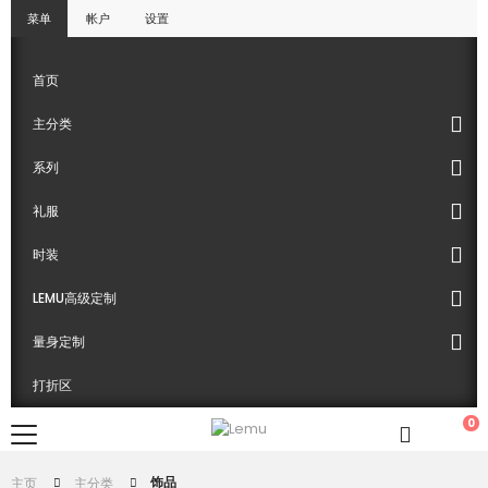
菜单
帐户
设置
首页
主分类
系列
礼服
时装
LEMU高级定制
量身定制
打折区
0
饰品
主页
主分类