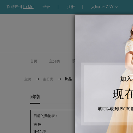
欢迎来到
Le Mu
登录
注册
人民币- CNY
首页
主分类
系列
礼服
时装
L
饰品
主页
主分类
饰品
购物
目前的购物者：
黄色
11-12 岁