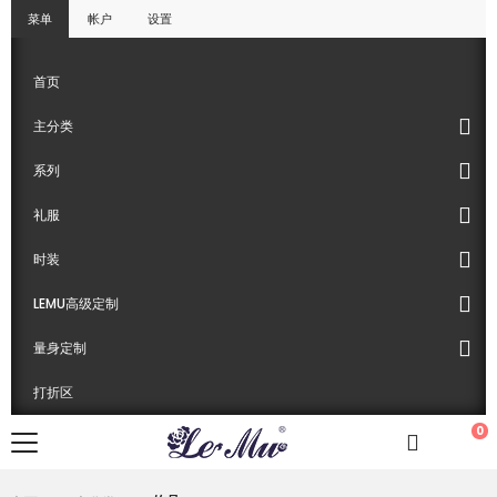
菜单
帐户
设置
首页
主分类
系列
礼服
时装
LEMU高级定制
量身定制
打折区
0