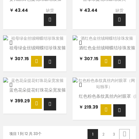
￥ 43.44
￥ 43.44
缺货
缺货
祖母绿金丝绒蝴蝶结珍珠发箍
酒红色金丝绒蝴蝶结珍珠发箍
￥ 307.15
￥ 307.15
蓝色花朵提花钉珠花朵宽发箍
红色粉色条纹真丝内衬眼罩（
￥ 399.29
￥ 219.39
项目 1 到 12 共 33个
1
2
3