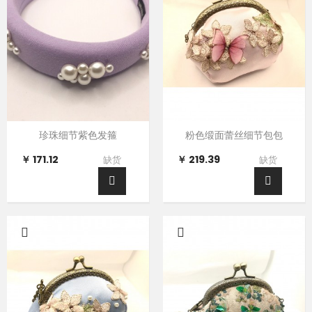
珍珠细节紫色发箍
粉色缎面蕾丝细节包包
￥ 171.12
￥ 219.39
缺货
缺货