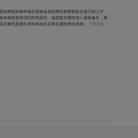
是由精致的棉布做衬底粉金色的蕾丝刺绣剪贴在裙子的上半
各种身材具有强烈的包容性，版型提升腰线使人显得修长，展
连衣裙也是婚礼等特殊场合花童礼服的绝佳选择。
了解更多