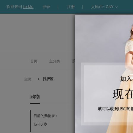
欢迎来到
Le Mu
登录
注册
人民币- CNY
首页
主分类
系列
礼服
时装
L
打折区
主页
打折区
购物
目前的购物者：
15-16 岁