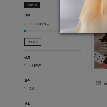
清除全部
价格
￥ 530.00
及以上
价格选择
长度
可到脚踝
颜色
蓝色
类型