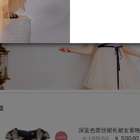
深蓝色蕾丝裙长裙女童
￥ 1,551.53
￥ 530.92
-66%